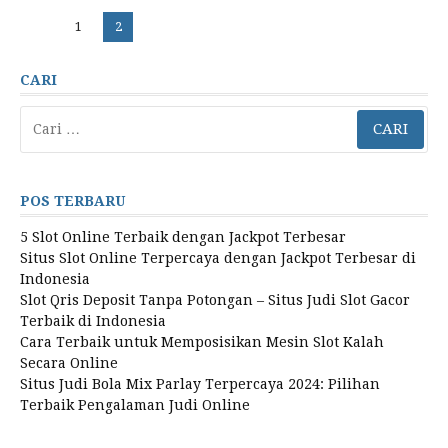
Paginasi
Laman
Laman
1
2
pos
CARI
Cari
untuk:
POS TERBARU
5 Slot Online Terbaik dengan Jackpot Terbesar
Situs Slot Online Terpercaya dengan Jackpot Terbesar di
Indonesia
Slot Qris Deposit Tanpa Potongan – Situs Judi Slot Gacor
Terbaik di Indonesia
Cara Terbaik untuk Memposisikan Mesin Slot Kalah
Secara Online
Situs Judi Bola Mix Parlay Terpercaya 2024: Pilihan
Terbaik Pengalaman Judi Online