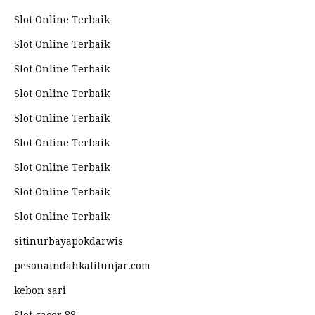
Slot Online Terbaik
Slot Online Terbaik
Slot Online Terbaik
Slot Online Terbaik
Slot Online Terbaik
Slot Online Terbaik
Slot Online Terbaik
Slot Online Terbaik
Slot Online Terbaik
sitinurbayapokdarwis
pesonaindahkalilunjar.com
kebon sari
Slot gacor 88