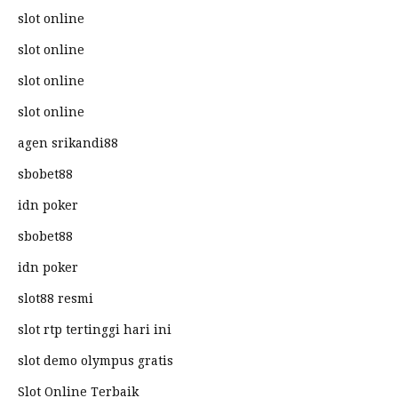
slot online
slot online
slot online
slot online
agen srikandi88
sbobet88
idn poker
sbobet88
idn poker
slot88 resmi
slot rtp tertinggi hari ini
slot demo olympus gratis
Slot Online Terbaik