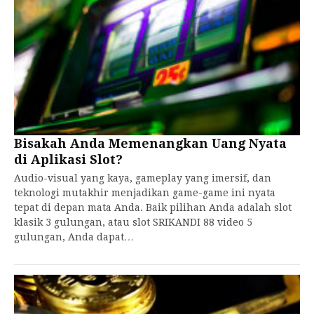
Bisakah Anda Memenangkan Uang Nyata
di Aplikasi Slot?
Audio-visual yang kaya, gameplay yang imersif, dan
teknologi mutakhir menjadikan game-game ini nyata
tepat di depan mata Anda. Baik pilihan Anda adalah slot
klasik 3 gulungan, atau slot SRIKANDI 88 video 5
gulungan, Anda dapat…